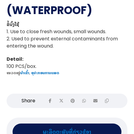
(WATERPROOF)
ຂໍ້ບົ່ງໃຊ້
1. Use to close fresh wounds, small wounds.
2. Used to prevent external contaminants from
entering the wound.
Detail:
100 PCS/box.
ໝວດໝູ່
ນຳເຂົ້າ
,
ອຸປະກອນການແພດ
ຜະລິດຕະພັນທີ່ກ່ຽວຂ້ອງ