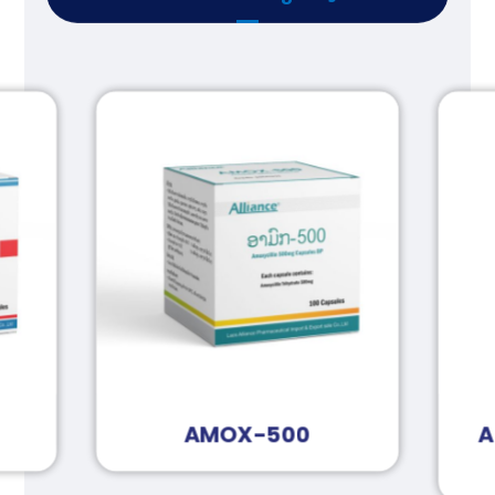
AMOX-500
A