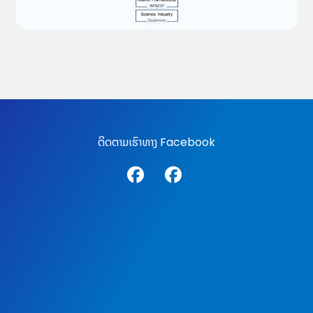
ຕິດຕາມເຮົາທາງ Facebook