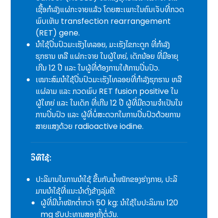
ເຊື້ອກຳລັງແຜ່ກະຈາຍແລ້ວ ໂດຍສະເພາະໃນຄົນເຈັບທີ່ກວດ
ພົບເຫັນ transfection rearrangement
(RET) gene.
ນຳໃຊ້ປິ່ນປົວມະເຮັງໄທລອຍ, ມະເຮັງໄຂກະດູກ ທີ່ກຳລັງ
ຮຸກຮານ ຫລື ແຜ່ກະຈາຍ ໃນຜູ້ໃຫຍ່, ເດັກນ້ອຍ ທີ່ມີອາຍຸ
ເກີນ 12 ປີ ແລະ ໃນຜູ້ທີ່ຕ້ອງການໃຫ້ການປິ່ນປົວ.
ເໝາະສົມນຳໃຊ້ປິ່ນປົວມະເຮັງໄທລອຍທີ່ກຳລັງຮຸກຮານ ຫລື
ແຜ່ລາມ ແລະ ກວດພົບ RET fusion positive ໃນ
ຜູ້ໃຫຍ່ ແລະ ໃນເດັກ ທີ່ເກີນ 12 ປີ ຜູ້ທີ່ມີຄວາມຈໍາເປັນໃນ
ການປິ່ນປົວ ແລະ ຜູ້ທີ່ບໍ່ສະດວກໃນການປິ່ນປົວດ້ວຍການ
ສາຍແສງດ້ວຍ radioactive iodine.
ວິທີໃຊ້:
ປະລິມານໃນການນໍາໃຊ້ ຂຶ້ນກັບນໍ້າໜັກຂອງຮ່າງກາຍ, ປະລິ
ມານນໍາໃຊ້ທີ່ແນະນໍາດັ່ງຂ້າງລຸ່ມຄື:
ຜູ້ທີ່ມີນໍ້າໜັກຕໍ່າກວ່າ 50 kg: ນໍາໃຊ້ໃນປະລິມານ 120
mg ຮັບປະທານສອງຄັ້ງຕໍ່ວັນ.