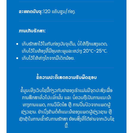
ຂະໜາດບັນຈຸ:
120 ແຄັບຊູນ/ກ່ອງ.
ການເກັບຮັກສາ:
ເກັບຮັກສາໄວ້ໃນກັບກ່ອງບັນຈຸເດີມ, ບໍ່ໃຫ້ຖືກແສງແດດ,
ເກັບໄວ້ໃນຫ້ອງທີ່ມີອຸນຫະພູມລະຫວ່າງ 20℃-25℃.
ເກັບໄວ້ໃຫ້ຫ່າງໄກຈາກມືເດັກນ້ອຍ.
ຂໍ້ຄວາມປະຕິເສດຄວາມຮັບຜິດຊອບ
ຂໍ້ມູນເທິງເວັບໄຊນີ້ກ່ຽວກັບຢາຂອງເຮົາແມ່ນມີຈຸດປະສົງເພື່ອ
ການສຶກສາທົ່ວໄປເເທົ່ານັ້ນ ແລະ ບໍ່ຄວນຖືເປັນການແນະນຳ
ທາງການແພດ, ການວິນິດໄສ ຫຼື ການປິ່ນປົວຈາກແພດຜູ້
ຊ່ຽວຊານ. ຢ່າເບິ່ງຂ້າມຕໍ່ຄຳແນະນຳຂອງແພດຜູ້ຊ່ຽວຊານ ຫຼື
ຊັກຊ້າໃນການເຂົ້າຮັບການຮັກສາ ຍ້ອນສິ່ງທີ່ໄດ້ອ່ານຈາກເວັບໄຊ
ນີ້.