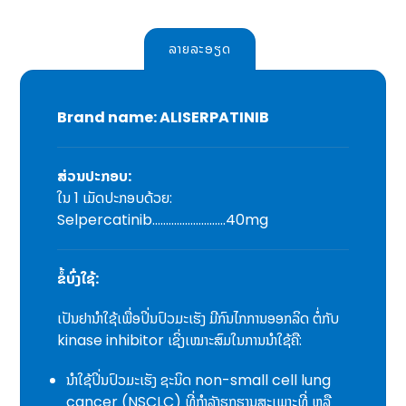
ລາຍລະອຽດ
Brand name: ALISERPATINIB
ສ່ວນປະກອບ:
ໃນ 1 ເມັດປະກອບດ້ວຍ:
Selpercatinib………………………40mg
ຂໍ້ບົ່ງໃຊ້:
ເປັນຢານໍາໃຊ້ເພື່ອປິ່ນປົວມະເຮັງ ມີກົນໄກການອອກລິດ ຕໍ່ກັບ
kinase inhibitor ເຊິ່ງເໝາະສົມໃນການນໍາໃຊ້ຄື:
ນຳໃຊ້ປິ່ນປົວມະເຮັງ ຊະນິດ non-small cell lung
cancer (NSCLC) ທີ່ກຳລັງຮຸກຮານສະເພາະທີ່ ຫລື