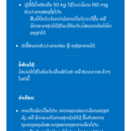
ຜູ້ທີ່ມີນໍ້າໜັກເກີນ 50 kg: ໃຊ້ໃນປະລິມານ 160 mg
ຮັບປະທານສອງຄັ້ງຕໍ່ວັນ.
ສືບຕໍ່ປິ່ນປົວຈົນກວ່າຜົນການປິ່ນປົວຈະດີຂຶ້ນ ຫລື
ພິຈາລະນາຢຸດນຳໃຊ້ກໍລະນີຄົນເຈັບບໍ່ສາມາດທົນຕໍ່ພິດ
ຂອງຢາໄດ້.
ຢານີ້ສາມາດຮັບປະທານກ່ອນ ຫຼື ຫລັງອາຫານໄດ້.
ຂໍ້ຫ້າມໃຊ້:
ບໍ່ຄວນນໍາໃຊ້ໃນຄົນເຈັບທີ່ແພ້ຕົວຢາ ຫລື ສ່ວນປະກອບໃດໆ
ໃນຢານີ້.
ຄຳເຕືອນ:
ການເກີດພິດເບື່ອຕໍ່ຕັບ: ອາດຫລຸດຜ່ອນປະລິມານຂອງຢາ
ລົງ, ຫລື ພິຈາລະນາໃນການຢຸດເຊົານໍາໃຊ້ ຂຶ້ນກັບອາການ
ຮຸນແຮງຂອງຜົນສະແດງອອກຂອງອາການພິດຕໍ່ຕັບ.