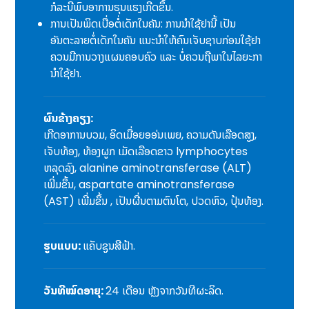
ກໍລະນີພົບອາການຮຸນແຮງເກີດຂຶ້ນ.
ການເປັນພິດເບື່ອຕໍ່ເດັກໃນຄັນ: ການນໍາໃຊ້ຢານີ້ ເປັນ
ອັນຕະລາຍຕໍ່ເດັກໃນຄັນ ແນະນໍາໃຫ້ຄົນເຈັບຊາບກ່ອນໃຊ້ຢາ
ຄວນມີການວາງແຜນຄອບຄົວ ແລະ ບໍ່ຄວນຖືພາໃນໄລຍະກາ
ນຳໃຊ້ຢາ.
ຜົນຂ້າງຄຽງ:
ເກີດອາການບວມ, ອິດເມື່ອຍອອ່ນເພຍ, ຄວາມດັນເລືອດສູງ,
ເຈັບທ້ອງ, ທ້ອງຜູກ ເມັດເລືອດຂາວ lymphocytes
ຫລຸດລົງ, alanine aminotransferase (ALT)
ເພີ່ມຂຶ້ນ, aspartate aminotransferase
(AST) ເພີ່ມຂຶ້ນ , ເປັນຜື່ນຕາມຕົນໂຕ, ປວດຫົວ, ປຸ້ນທ້ອງ.
ຮູບແບບ:
ແຄັບຊູນສີຟ້າ.
ວັນທີໝົດອາຍຸ:
24 ເດືອນ ຫຼັງຈາກວັນທີຜະລິດ.