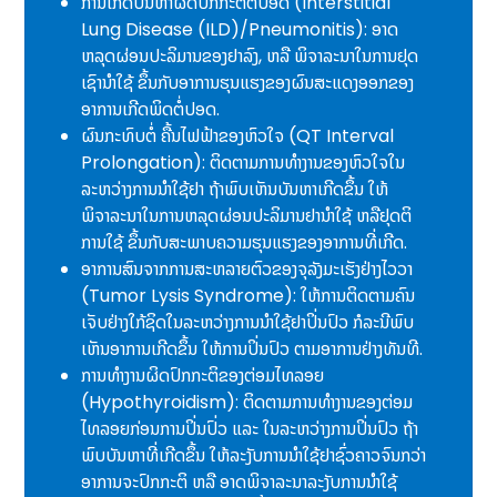
ການເກີດບັນຫາຜິດປົກກະຕິຕໍ່ປອດ (Interstitial
Lung Disease (ILD)/Pneumonitis): ອາດ
ຫລຸດຜ່ອນປະລິມານຂອງຢາລົງ, ຫລື ພິຈາລະນາໃນການຢຸດ
ເຊົານໍາໃຊ້ ຂຶ້ນກັບອາການຮຸນແຮງຂອງຜົນສະແດງອອກຂອງ
ອາການເກີດພິດຕໍ່ປອດ.
ຜົນກະທົບຕໍ່ ຄື້ນໄຟຟ້າຂອງຫົວໃຈ (QT Interval
Prolongation): ຕິດຕາມການທຳງານຂອງຫົວໃຈໃນ
ລະຫວ່າງການນໍາໃຊ້ຢາ ຖ້າພົບເຫັນບັນຫາເກີດຂຶ້ນ ໃຫ້
ພິຈາລະນາໃນການຫລຸດຜ່ອນປະລິມານຢານໍາໃຊ້ ຫລືຢຸດຕິ
ການໃຊ້ ຂຶ້ນກັບສະພາບຄວາມຮຸນແຮງຂອງອາການທີ່ເກີດ.
ອາການສົນຈາກການສະຫລາຍຕົວຂອງຈຸລັງມະເຮັງຢ່າງໄວວາ
(Tumor Lysis Syndrome): ໃຫ້ການຕິດຕາມຄົນ
ເຈັບຢ່າງໃກ້ຊິດໃນລະຫວ່າງການນໍາໃຊ້ຢາປິ່ນປົວ ກໍລະນີພົບ
ເຫັນອາການເກີດຂຶ້ນ ໃຫ້ການປິ່ນປົວ ຕາມອາການຢ່າງທັນທີ.
ການທຳງານຜິດປົກກະຕິຂອງຕ່ອມໄທລອຍ
(Hypothyroidism): ຕິດຕາມການທໍາງານຂອງຕ່ອມ
ໄທລອຍກ່ອນການປິ່ນປົ່ວ ແລະ ໃນລະຫວ່າງການປິ່ນປົວ ຖ້າ
ພົບບັນຫາທີ່ເກີດຂຶ້ນ ໃຫ້ລະງັບການນໍາໃຊ້ຢາຊົ່ວຄາວຈົນກວ່າ
ອາການຈະປົກກະຕິ ຫລື ອາດພິຈາລະນາລະງັບການນໍາໃຊ້