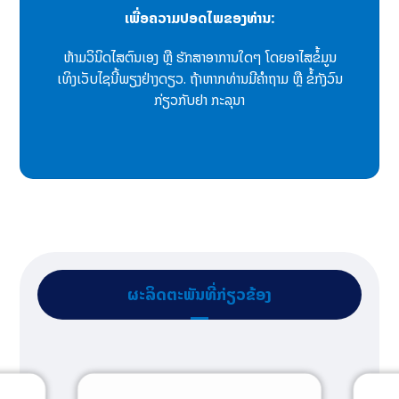
ເພື່ອຄວາມປອດໄພຂອງທ່ານ:
ຫ້າມວິນິດໄສຕົນເອງ ຫຼື ຮັກສາອາການໃດໆ ໂດຍອາໄສຂໍ້ມູນ
ເທິງເວັບໄຊນີ້ພຽງຢ່າງດຽວ. ຖ້າຫາກທ່ານມີຄຳຖາມ ຫຼື ຂໍ້ກັງວົນ
ກ່ຽວກັບຢາ ກະລຸນາ
ຜະລິດຕະພັນທີ່ກ່ຽວຂ້ອງ