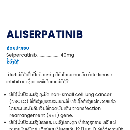
ALISERPATINIB
ສ່ວນປະກອບ
Selpercatinib………………………40mg
ຂໍ້ບົ່ງໃຊ້
ເປັນຢານໍາໃຊ້ເພື່ອປິ່ນປົວມະເຮັງ ມີກົນໄກການອອກລິດ ຕໍ່ກັບ kinase
inhibitor ເຊິ່ງເໝາະສົມໃນການນໍາໃຊ້ຄື:
ນຳໃຊ້ປິ່ນປົວມະເຮັງ ຊະນິດ non-small cell lung cancer
(NSCLC) ທີ່ກຳລັງຮຸກຮານສະເພາະທີ່ ຫລືເຊື້ອກຳລັງແຜ່ກະຈາຍແລ້ວ
ໂດຍສະເພາະໃນຄົນເຈັບທີ່ກວດພົບເຫັນ transfection
rearrangement (RET) gene.
ນຳໃຊ້ປິ່ນປົວມະເຮັງໄທລອຍ, ມະເຮັງໄຂກະດູກ ທີ່ກຳລັງຮຸກຮານ ຫລື ແຜ່
ກະຈາຍ ໃນຜູ້ໃຫຍ່, ເດັກນ້ອຍ ທີ່ມີອາຍຸເກີນ 12 ປີ ແລະ ໃນຜູ້ທີ່ຕ້ອງການໃຫ້