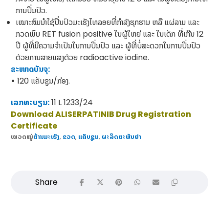
ການປິ່ນປົວ.
ເໝາະສົມນຳໃຊ້ປິ່ນປົວມະເຮັງໄທລອຍທີ່ກຳລັງຮຸກຮານ ຫລື ແຜ່ລາມ ແລະ
ກວດພົບ RET fusion positive ໃນຜູ້ໃຫຍ່ ແລະ ໃນເດັກ ທີ່ເກີນ 12
ປີ ຜູ້ທີ່ມີຄວາມຈໍາເປັນໃນການປິ່ນປົວ ແລະ ຜູ້ທີ່ບໍ່ສະດວກໃນການປິ່ນປົວ
ດ້ວຍການສາຍແສງດ້ວຍ radioactive iodine.
ຂະໜາດບັນຈຸ:
•
120 ແຄັບຊູນ/ກ່ອງ.
ເລກທະບຽນ:
11 L 1233/24
Download ALISERPATINIB Drug Registration
Certificate
ໝວດໝູ່
ຕ້ານມະເຮັງ
,
ຂວດ
,
ແຄັບຊູນ
,
​ຜະລິດຕະພັນຢາ