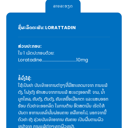
ລາຍລະອຽດ
ຊື່ຜະລິດຕະພັນ: LORATTADIN
ສ່ວນປະກອບ:
ໃນ 1 ເມັດປະກອບດ້ວຍ:
Loratadine………………………………….10mg
ຂໍ້ບົ່ງໃຊ້:
ໃຊ້ເປັນຢາ ບັນເທົາອາການຕ່າງໆທີ່ມີສາເຫດມາຈາກ ການແພ້
ດັງ, ໂຜ່ງດັງ ອັກເສບຈາກການແພ້ ສະແດງອອກຄື: ຈາມ, ນໍ້າ
ມູກໄຫລ, ຄັນດັງ, ຕັນດັງ, ຄັນເຫຍື່ອເມືອກຕາ ແລະແສບອອກ
ຮ້ອນ ຕົວຢາຈະອອກລິດ ໃນການຕ້ານ ອີດສຕາມິນ ເຮັດໃຫ້
ບັນດາ ອາການເຫລົ່ານັ້ນຜ່ອນຄາຍ ຫລືຫາຍໄປ, ນອກຈາກນີ້
ຕົວຢາ ຍັງ ຊ່ວຍບັນເທົາອາການ ຄັນຄາຍ ເປັນຜື່ນຕາມຜິວ
ຫນັງຈາກ ການແພ້ຕ່າງໆທາງຜິວຫນັງ.