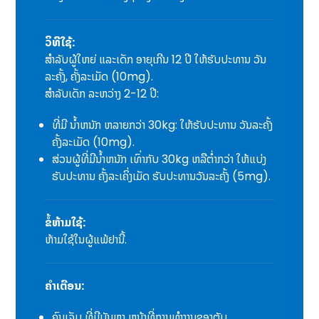
ວິທີໃຊ້:
ສຳລັບຜູ້ໃຫຍ່ ແລະເດັກ ອາຍຸເກີນ 12 ປີ ໃຫ້ຮັບປະທານ ວັນ
ລະຄັ້ງ, ຄັ້ງລະເມັດ (10mg).
ສຳລັບເດັກ ລະຫວ່າງ 2-12 ປີ:
ທີ່ມີ ນໍ້າຫນັກ ຫລາຍກວ່າ 30kg: ໃຫ້ຮັບປະທານ ວັນລະຄັ້ງ
ຄັ້ງລະເມັດ (10mg).
ສ່ວນຜູ້ທີ່ມີນໍ້າຫນັກ ເທົ່າກັບ 30kg ຫລືຕໍ່າກວ່າ ໃຫ້ແບ່ງ
ຮັບປະທານ ຄັ້ງລະເຄິ່ງເມັດ ຮັບປະທານວັນລະຄັ້ງ (5mg).
ຂໍ້ຫ້າມໃຊ້:
ຫ້າມໃຊ້ໃນຜູ້ແພ້ຢານີ້.
ຄຳເຕືອນ:
ຄົນເຈັບ ທີ່ມີບັນຫາ ຫນ້າທີ່ການທຳງານຂອງຕັບ