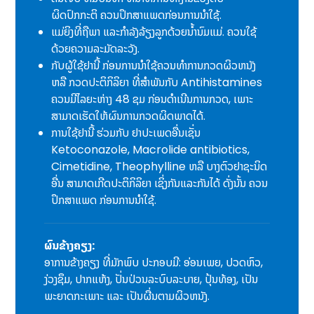
ຜິດປົກກະຕິ ຄວນປຶກສາແພດກ່ອນການນໍາໃຊ້.
ແມ່ຍິງທີ່ຖືພາ ແລະກຳລັງລ້ຽງລູກດ້ວຍນ້ຳນົມແມ່. ຄວນໃຊ້
ດ້ວຍຄວາມລະມັດລະວັງ.
ກັບຜູ້ໃຊ້ຢານີ້ ກ່ອນການນຳໃຊ້ຄວນທຳການກວດຜິວຫນັງ
ຫລື ກວດປະຕິກິລິຍາ ທີ່ສຳພັນກັບ Antihistamines
ຄວນມີໄລຍະຫ່າງ 48 ຊມ ກ່ອນດຳເນີນການກວດ, ເພາະ
ສາມາດເຮັດໃຫ້ຜົນການກວດຜິດພາດໄດ້.
ການໃຊ້ຢານີ້ ຮ່ວມກັບ ຢາປະເພດອື່ນເຊັ່ນ
Ketoconazole, Macrolide antibiotics,
Cimetidine, Theophylline ຫລື ບາງຕົວຢາຊະນິດ
ອື່ນ ສາມາດເກີດປະຕິກິລິຍາ ເຊິ່ງກັນແລະກັນໄດ້ ດັ່ງນັ້ນ ຄວນ
ປຶກສາແພດ ກ່ອນການນໍາໃຊ້.
ຜົນຂ້າງຄຽງ:
ອາການຂ້າງຄຽງ ທີ່ມັກພົບ ປະກອບມີ: ອ່ອນເພຍ, ປວດຫົວ,
ງ່ວງຊຶມ, ປາກແຫ້ງ, ປັ່ນປ່ວນລະບົບລະບາຍ, ປຸ້ນທ້ອງ, ເປັນ
ພະຍາດກະເພາະ ແລະ ເປັນຜື່ນຕາມຜິວຫນັງ.