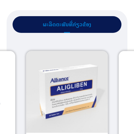
ຜະລິດຕະພັນທີ່ກ່ຽວຂ້ອງ