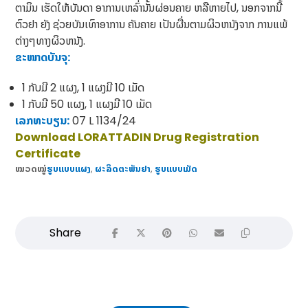
ຕາມິນ ເຮັດໃຫ້ບັນດາ ອາການເຫລົ່ານັ້ນຜ່ອນຄາຍ ຫລືຫາຍໄປ, ນອກຈາກນີ້
ຕົວຢາ ຍັງ ຊ່ວຍບັນເທົາອາການ ຄັນຄາຍ ເປັນຜື່ນຕາມຜິວຫນັງຈາກ ການແພ້
ຕ່າງໆທາງຜິວຫນັງ.
ຂະໜາດບັນຈຸ:
1 ກັບມີ 2 ແຜງ, 1 ແຜງມີ 10 ເມັດ
1 ກັບມີ 50 ແຜງ, 1 ແຜງມີ 10 ເມັດ
ເລກທະບຽນ:
07 L 1134/24
Download LORATTADIN Drug Registration
Certificate
ໝວດໝູ່
ຮູບແບບແຜງ
,
​ຜະລິດຕະພັນຢາ
,
ຮູບແບບເມັດ