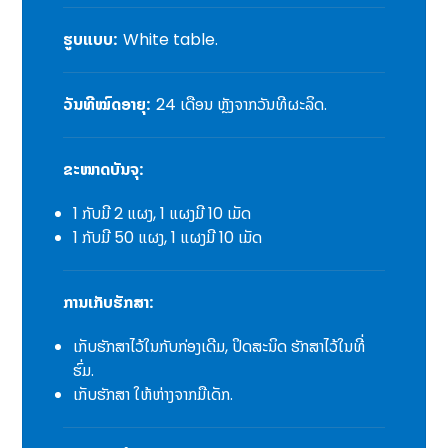
ຮູບແບບ:
White table.
ວັນທີໝົດອາຍຸ:
24 ເດືອນ ຫຼັງຈາກວັນທີຜະລິດ.
ຂະໜາດບັນຈຸ:
1 ກັບມີ 2 ແຜງ, 1 ແຜງມີ 10 ເມັດ
1 ກັບມີ 50 ແຜງ, 1 ແຜງມີ 10 ເມັດ
ການເກັບຮັກສາ:
ເກັບຮັກສາໄວ້ໃນກັບກ່ອງເດີມ, ປິດສະນິດ ຮັກສາໄວ້ໃນທີ່
ຮົ່ມ.
ເກັບຮັກສາ ໃຫ້ຫ່າງຈາກມືເດັກ.