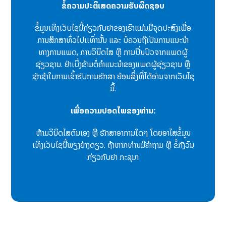
ຂໍ້ຄວາມປະຕິເສດຄວາມຮັບຜິດຊອບ
ຂໍ້ມູນເທິງເວັບໄຊນີ້ກ່ຽວກັບຢາຂອງເຮົາແມ່ນມີຈຸດປະສົງເພື່ອ
ການສຶກສາທົ່ວໄປເເທົ່ານັ້ນ ແລະ ບໍ່ຄວນຖືເປັນການແນະນຳ
ທາງການແພດ, ການວິນິດໄສ ຫຼື ການປິ່ນປົວຈາກແພດຜູ້
ຊ່ຽວຊານ. ຢ່າເບິ່ງຂ້າມຕໍ່ຄຳແນະນຳຂອງແພດຜູ້ຊ່ຽວຊານ ຫຼື
ຊັກຊ້າໃນການເຂົ້າຮັບການຮັກສາ ຍ້ອນສິ່ງທີ່ໄດ້ອ່ານຈາກເວັບໄຊ
ນີ້.
ເພື່ອຄວາມປອດໄພຂອງທ່ານ:
ຫ້າມວິນິດໄສຕົນເອງ ຫຼື ຮັກສາອາການໃດໆ ໂດຍອາໄສຂໍ້ມູນ
ເທິງເວັບໄຊນີ້ພຽງຢ່າງດຽວ. ຖ້າຫາກທ່ານມີຄຳຖາມ ຫຼື ຂໍ້ກັງວົນ
ກ່ຽວກັບຢາ ກະລຸນາ