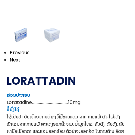
Previous
Next
LORATTADIN
ສ່ວນປະກອບ
Loratadine………………………………….10mg
ຂໍ້ບົ່ງໃຊ້
ໃຊ້ເປັນຢາ ບັນເທົາອາການຕ່າງໆທີ່ມີສາເຫດມາຈາກ ການແພ້ ດັງ, ໂຜ່ງດັງ
ອັກເສບຈາກການແພ້ ສະແດງອອກຄື: ຈາມ, ນໍ້າມູກໄຫລ, ຄັນດັງ, ຕັນດັງ, ຄັນ
ເຫຍື່ອເມືອກຕາ ແລະແສບອອກຮ້ອນ ຕົວຢາຈະອອກລິດ ໃນການຕ້ານ ອີດສ