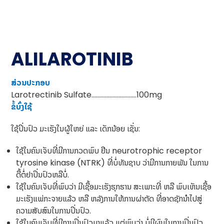
ALILAROTINIB
ສ່ວນປະກອບ
Larotrectinib Sulfate…………………………100mg
ຂໍ້ບົ່ງໃຊ້
ໃຊ້ປິ່ນປົວ ມະເຮັງໃນຜູ້ໃຫຍ່ ແລະ ເດັກນ້ອຍ ເຊັ່ນ:
ໃຊ້ໃນຄົນເຈັບທີ່ມີການກວດພົບ ຢີນ neurotrophic receptor
tyrosine kinase (NTRK) ທີ່ບໍ່ທັນຊາບ ວ່າມີການກາຍພັນ ໃນການ
ດື້ຕໍ່ຢາປິ່ນປົວຫລືບໍ່.
ໃຊ້ໃນຄົນເຈັບທີ່ພົບວ່າ ມີເຊື້ອມະເຮັງຮຸກຮານ ສະເພາະທີ່ ຫລື ພົບເຫັນເຊື້ອ
ມະເຮັງແພ່ກະຈາຍແລ້ວ ຫລື ຫລັງການໃຫ້ການຜ່າຕັດ ທີ່ອາດຊັກນໍາໄປສູ່
ຄວາມສັບສົນໃນການປິ່ນປົວ.
ໃຊ້ໃນຄົນເຈັບທີ່ມີການປິ່ນປົວມາແລ້ວ ແຕ່ພົບວ່າ ບໍ່ມີຜົນໃນການປິ່ນປົວ