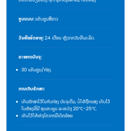
ຮູບແບບ:
ແຄັບຊູນສີຂາວ
ວັນທີໝົດອາຍຸ:
24 ເດືອນ ຫຼັງຈາກວັນທີຜະລິດ.
ຂະໜາດບັນຈຸ:
30 ແຄັບຊູນ/ກ່ອງ.
ການເກັບຮັກສາ:
ເກັບຮັກສາໄວ້ໃນກັບກ່ອງ ບັນຈຸເດີມ, ບໍ່ໃຫ້ຖືກແສງ ເກັບໄວ້
ໃນຫ້ອງທີ່ມີ ອຸນຫະພູມ ລະຫວ່າງ 20℃-25℃.
ເກັບໄວ້ໃຫ້ຫ່າງໄກຈາກມືເດັກນ້ອຍ.