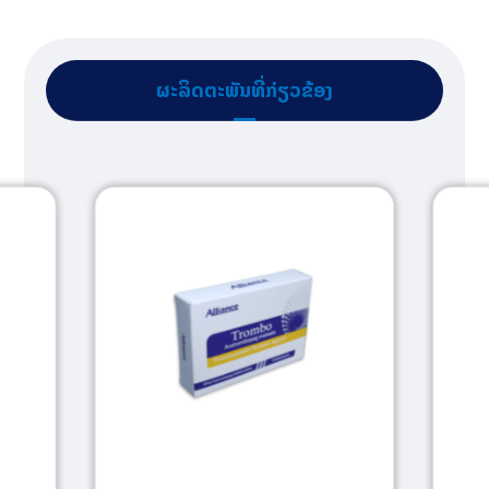
ຜະລິດຕະພັນທີ່ກ່ຽວຂ້ອງ