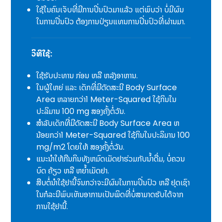
ໃຊ້ໃນຄົນເຈັບທີ່ມີການປິ່ນປົວມາແລ້ວ ແຕ່ພົບວ່າ ບໍ່ມີຜົນ
ໃນການປິ່ນປົວ ຕ້ອງການປ່ຽນແທນການປິ່ນປົວທີ່ຜ່ານມາ.
ວິທີໃຊ້:
ໃຊ້ຮັບປະທານ ກ່ອນ ຫລື ຫລັງອາຫານ.
ໃນຜູ້ໃຫຍ່ ແລະ ເດັກທີ່ມີດັດສະນີ Body Surface
Area ຫລາຍກວ່າ1 Meter-Squared ໃຊ້ກິນໃນ
ປະລິມານ 100 mg ສອງຄັ້ງຕໍ່ວັນ.
ສຳລັບເດັກທີ່ມີດັດສະນີ Body Surface Area ຫ
ນ້ອຍກວ່າ1 Meter-Squared ໃຊ້ກິນໃນປະລິມານ 100
mg/m2 ໂດຍໃຫ້ ສອງຄັ້ງຕໍ່ວັນ.
ແນະນໍາໃຫ້ກືນກິນທັງຫມົດເມັດຢາຮ່ວມກັບນໍ້າດື່ມ, ບໍ່ຄວນ
ບົດ ຄ້ຽວ ຫລື ຫຍໍ້າເມັດຢາ.
ສືບຕໍ່ນໍາໃຊ້ຢານີ້ຈົນກວ່າຈະມີຜົນໃນການປິ່ນປົວ ຫລື ຢຸດເຊົາ
ໃນກໍລະນີພົບເຫັນອາການເປັນພິດທີ່ບໍ່ສາມາດຮັບໄດ້ຈາກ
ການໃຊ້ຢານີ້.