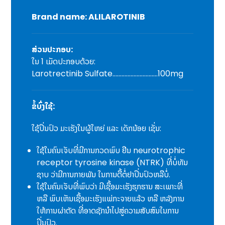
Brand name: ALILAROTINIB
ສ່ວນປະກອບ:
ໃນ 1 ເມັດປະກອບດ້ວຍ:
Larotrectinib Sulfate…………………………100mg
ຂໍ້ບົ່ງໃຊ້:
ໃຊ້ປິ່ນປົວ ມະເຮັງໃນຜູ້ໃຫຍ່ ແລະ ເດັກນ້ອຍ ເຊັ່ນ:
ໃຊ້ໃນຄົນເຈັບທີ່ມີການກວດພົບ ຢີນ neurotrophic
receptor tyrosine kinase (NTRK) ທີ່ບໍ່ທັນ
ຊາບ ວ່າມີການກາຍພັນ ໃນການດື້ຕໍ່ຢາປິ່ນປົວຫລືບໍ່.
ໃຊ້ໃນຄົນເຈັບທີ່ພົບວ່າ ມີເຊື້ອມະເຮັງຮຸກຮານ ສະເພາະທີ່
ຫລື ພົບເຫັນເຊື້ອມະເຮັງແພ່ກະຈາຍແລ້ວ ຫລື ຫລັງການ
ໃຫ້ການຜ່າຕັດ ທີ່ອາດຊັກນໍາໄປສູ່ຄວາມສັບສົນໃນການ
ປິ່ນປົວ.