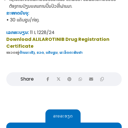
ຕ້ອງການປ່ຽນແທນການປິ່ນປົວທີ່ຜ່ານມາ.
ຂະໜາດບັນຈຸ:
•
30 ແຄັບຊູນ/ກ່ອງ.
ເລກທະບຽນ:
11 L 1228/24
Download ALILAROTINIB Drug Registration
Certificate
ໝວດໝູ່
ຕ້ານມະເຮັງ
,
ຂວດ
,
ແຄັບຊູນ
,
​ຜະລິດຕະພັນຢາ
ລາຍລະອຽດ