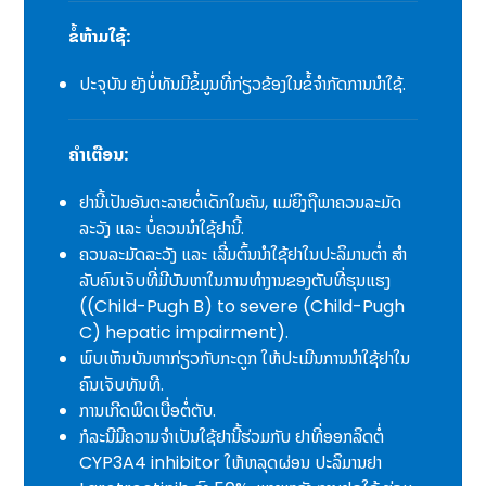
ຂໍ້ຫ້າມໃຊ້:
ປະຈຸບັນ ຍັງບໍ່ທັນມີຂໍ້ມູນທີ່ກ່ຽວຂ້ອງໃນຂໍ້ຈໍາກັດການນໍາໃຊ້.
ຄຳເຕືອນ:
ຢານີ້ເປັນອັນຕະລາຍຕໍ່ເດັກໃນຄັນ, ແມ່ຍິງຖືພາຄວນລະມັດ
ລະວັງ ແລະ ບໍ່ຄວນນໍາໃຊ້ຢານີ້.
ຄວນລະມັດລະວັງ ແລະ ເລີ່ມຕົ້ນນໍາໃຊ້ຢາໃນປະລິມານຕໍ່າ ສໍາ
ລັບຄົນເຈັບທີ່ມີບັນຫາໃນການທຳງານຂອງຕັບທີ່ຮຸນແຮງ
((Child-Pugh B) to severe (Child-Pugh
C) hepatic impairment).
ພົບເຫັນບັນຫາກ່ຽວກັບກະດູກ ໃຫ້ປະເມີນການນໍາໃຊ້ຢາໃນ
ຄົນເຈັບທັນທີ.
ການເກີດພິດເບື່ອຕໍ່ຕັບ.
ກໍລະນີມີຄວາມຈໍາເປັນໃຊ້ຢານີ້ຮ່ວມກັບ ຢາທີ່ອອກລິດຕໍ່
CYP3A4 inhibitor ໃຫ້ຫລຸດຜ່ອນ ປະລິມານຢາ