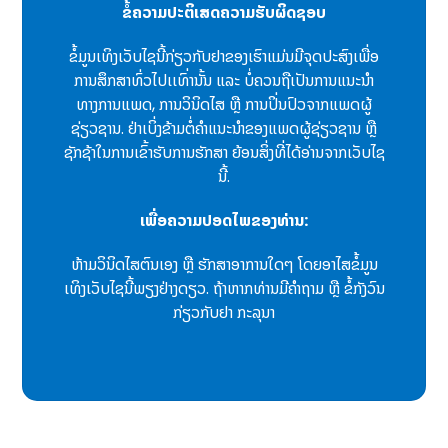
ຂໍ້ຄວາມປະຕິເສດຄວາມຮັບຜິດຊອບ
ຂໍ້ມູນເທິງເວັບໄຊນີ້ກ່ຽວກັບຢາຂອງເຮົາແມ່ນມີຈຸດປະສົງເພື່ອ
ການສຶກສາທົ່ວໄປເເທົ່ານັ້ນ ແລະ ບໍ່ຄວນຖືເປັນການແນະນຳ
ທາງການແພດ, ການວິນິດໄສ ຫຼື ການປິ່ນປົວຈາກແພດຜູ້
ຊ່ຽວຊານ. ຢ່າເບິ່ງຂ້າມຕໍ່ຄຳແນະນຳຂອງແພດຜູ້ຊ່ຽວຊານ ຫຼື
ຊັກຊ້າໃນການເຂົ້າຮັບການຮັກສາ ຍ້ອນສິ່ງທີ່ໄດ້ອ່ານຈາກເວັບໄຊ
ນີ້.
ເພື່ອຄວາມປອດໄພຂອງທ່ານ:
ຫ້າມວິນິດໄສຕົນເອງ ຫຼື ຮັກສາອາການໃດໆ ໂດຍອາໄສຂໍ້ມູນ
ເທິງເວັບໄຊນີ້ພຽງຢ່າງດຽວ. ຖ້າຫາກທ່ານມີຄຳຖາມ ຫຼື ຂໍ້ກັງວົນ
ກ່ຽວກັບຢາ ກະລຸນາ