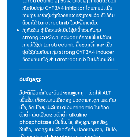
Larotrectinib ລົງ 50%. ພາຍຫລັງ ການຢຸດໃຊ້ ຮ່ວມ
ກັບກັບຢາກຸ່ມ CYP3A4 inhibitor ໂດຍການປະເມີນ
ການຖ່າຍເທຢາກຸ່ມດັ່ງກ່າວອອກຈາກຮ່າງກາຍແລ້ວ ກໍໃຫ້ກັບ
ຄືນມາໃຊ້ Larotrectinib ໃນປະລິິມານເດີມ.
ກົງກັນຂ້າມ ຖ້າມີຄວາມຈໍາເປັນໃຊ້ຢານີ້ ຮ່ວມກັບກຸ່ມ
strong CYP3A4 inducer ກໍຄວນເພີ່ມປະລິມານ
ການນໍາໃຊ້ຢາ Larotrectinib ຂຶ້ນສອງເທົ່າ ແລະ ເມື່ອ
ຢຸດໃຊ້ຮ່ວມກັບຢາ ກຸ່ມ strong CYP3A4 inducer
ກໍຄວນກັບມາໃຊ້ ຢາ Larotrectinib ໃນປະລິມານເດີມ.
ຜົນຂ້າງຄຽງ:
ມີປະຕິກິລິຍາຕໍ່ກັບລະບົບປະສາດສູນກາງ，ເຮັດໃຫ້ ALT
ເພີ່ມຂຶ້ນ, ເກີດສະພາບເລືອດຈາງ ປວດຕາມກະດູກ ແລະ ກ້າມ
ເນື້ອ, ອິດເມື່ອຍ, ປະລິມານ albuminemia ໃນເລືອດ
ຕົກຕໍ່າ, ເມັດເລືອດຂາວຕົກຕໍ່າ, alkaline
phosphatase ເພີ່ມຂຶ້ນ, ໄອ, ທ້ອງຜູກ, ຖອກທ້ອງ,
ວິນຫົວ, ແຄວຊຽມໃນເລືອດຕົກຕໍ່າ, ປວດຮາກ, ຮາກ, ເປັນໄຂ້,
ເກີດການປ່ຽນແປງ lymphopenia, ເຈັບທ້ອງ.